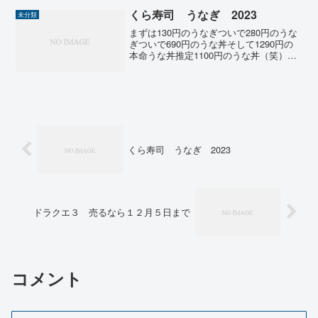
が規則的な点滅をすることで、おおよそ
くら寿司 うなぎ 2023
未分類
の診断結果を...
まずは130円のうなぎついで280円のうな
ぎついで690円のうな丼そして1290円の
本命うな丼推定1100円のうな丼（笑）オ
マケスーパーのうな重 1780円こちらの
方がふっくらしておいしかった（笑）く
ら寿司のうなぎは、まだ冷たかったんで
すよ...
くら寿司 うなぎ 2023
ドラクエ３ 売るなら１２月５日まで
コメント